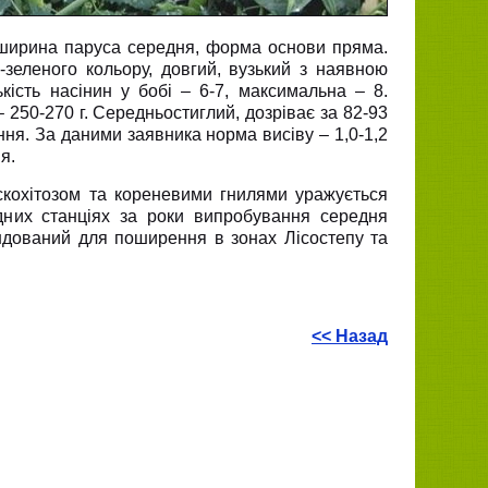
а ширина паруса середня, форма основи пряма.
-зеленого кольору, довгий, вузький з наявною
кість насінин у бобі – 6-7, максимальна – 8.
 250-270 г. Середньостиглий, дозріває за 82-93
ння. За даними заявника норма висіву – 1,0-1,2
я.
Аскохітозом та кореневими гнилями уражується
дних станціях за роки випробування середня
ендований для поширення в зонах Лісостепу та
<< Назад