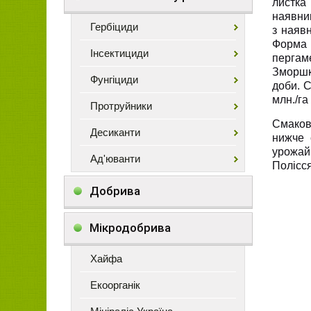
листка
наявни
Гербіциди
з наяв
Форма 
Інсектициди
пергам
Зморшку
Фунгіциди
доби. С
млн./га
Протруйники
Смаков
Десиканти
нижче 
урожай
Ад'юванти
Полісся
Добрива
Мікродобрива
Хайфа
Екоорганік