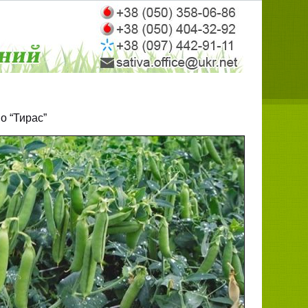
о “Тирас”