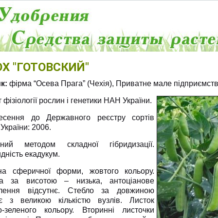
ОХ "ГОТОВСКИЙ"
к:
фірма “Осева Прага” (Чехія),
Приватне
мале підприємств
т фізіології рослин і генетики НАН України.
есення до Державного реєстру сортів
України: 2006.
ний методом складної гібридизації.
дність екадукум.
на сферичної форми, жовтого кольору.
а за висотою – низька, антоціанове
лення відсутнє. Стебло за довжиною
є з великою кількістю вузлів. Листок
о-зеленого кольору. Вторинні листочки