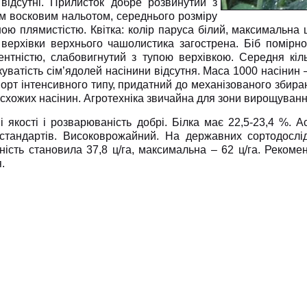
 відсутні. Прилисток добре розвинутий з
м восковим нальотом, середнього розміру
ною плямистістю. Квітка: колір паруса білий, максимальн
верхівки верхнього чашолистика загострена. Біб помірно
ентністю, слабовигнутий з тупою верхівкою. Середня кіль
ватість сім’ядолей насінини відсутня. Маса 1000 насінин –
орт інтенсивного типу, придатний до механізованого збира
 схожих насінин. Агротехніка звичайна для зони вирощуванн
і якості і розварюваність добрі. Білка має 22,5-23,4 %. 
стандартів. Високоврожайний. На державних сортодослі
ність становила 37,8 ц/га, максимальна – 62 ц/га. Реком
.