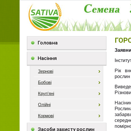
ГОР
Головна
Заявни
Насіння
Інститу
Рік вн
Зернові
рослин 
Бобові
Виведе
Різнови
Круп'яні
Насіни
Олійні
Рослин
забарв
Кормові
середн
помірн
Засоби захисту рослин