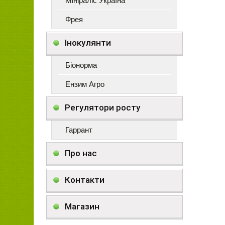
Мініраліс Україна
Фрея
Інокулянти
Біонорма
Ензим Агро
Регулятори росту
Гаррант
Про нас
Контакти
Магазин