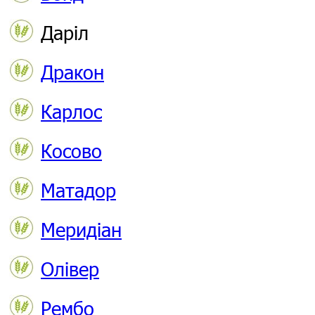
Даріл
Дракон
Карлос
Косово
Матадор
Меридіан
Олівер
Рембо