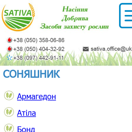
СОНЯШНИК
Армагедон
Атіла
Бонд