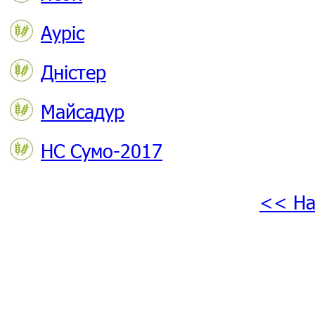
Ауріс
Дністер
Майсадур
НС Сумо-2017
<< На