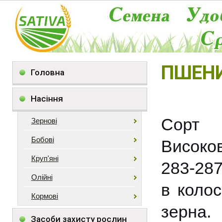
ПШЕН
Головна
Насіння
Сорт 
Зернові
Бобові
Високов
Круп'яні
283-287
Олійні
в колос
Кормові
зерна.
Засоби захисту рослин