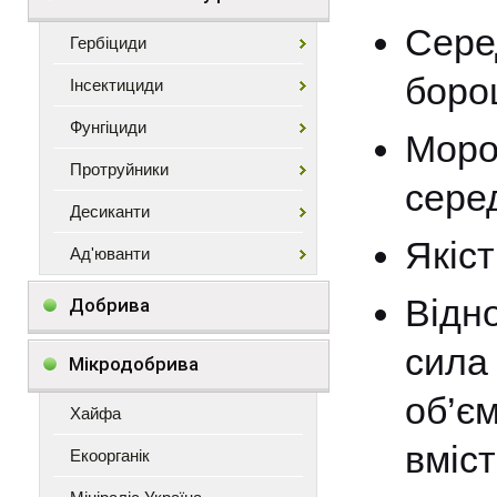
Сере
Гербіциди
боро
Інсектициди
Фунгіциди
Моро
Протруйники
серед
Десиканти
Якіс
Ад'юванти
Відн
Добрива
сила
Мікродобрива
об’єм
Хайфа
вміст
Екоорганік