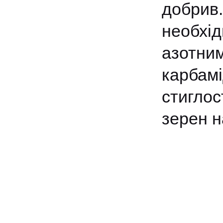
добрив
необхі
азотни
карбам
стиглос
зерен н