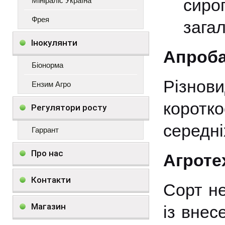
сирог
Мініраліс Україна
Фрея
загал
Інокулянти
Апроба
Біонорма
Різно
Ензим Агро
коротко
Регулятори росту
середні
Гаррант
Про нас
Агроте
Контакти
Сорт не
Магазин
із внес